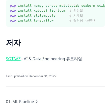
pip
install
numpy
pandas
matplotlib
seaborn
scikit-
pip
install
xgboost
lightgbm
# 앙상블
pip
install
statsmodels
# 시계열
pip
install
tensorflow
# 딥러닝 (선택)
저자
(opens in a new tab)
SOTAAZ
- AI & Data Engineering 튜토리얼
Last updated on
December 31, 2025
01. ML Pipeline